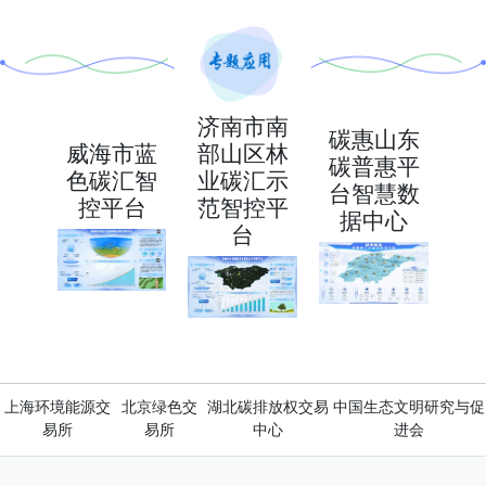
济南市南
碳惠山东
威海市蓝
部山区林
碳普惠平
色碳汇智
业碳汇示
台智慧数
控平台
范智控平
据中心
台
上海环境能源交
北京绿色交
湖北碳排放权交易
中国生态文明研究与促
易所
易所
中心
进会