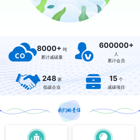
600000+
8000+
吨
人
累计减碳量
累计会员
248
15
家
个
低碳企业
减碳项目